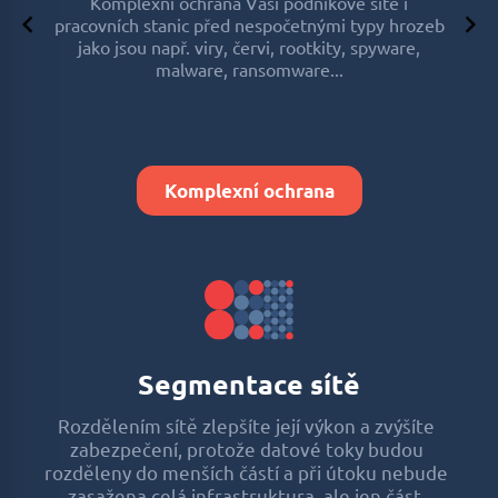
lo
Komplexní ochrana Vaší podnikové sítě i
Firew
pracovních stanic před nespočetnými typy hrozeb
ailů
a vy
jako jsou např. viry, červi, rootkity, spyware,
P
malware, ransomware...
Komplexní ochrana
Segmentace sítě
Rozdělením sítě zlepšíte její výkon a zvýšíte
zabezpečení, protože datové toky budou
rozděleny do menších částí a při útoku nebude
zasažena celá infrastruktura, ale jen část.