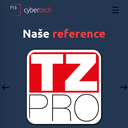
☰
Naše
reference