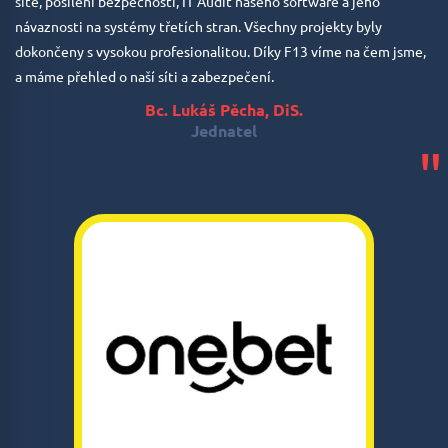
sítě, posílení bezpečnosti, IT Audit našeho software a jeho
návaznosti na systémy třetích stran. Všechny projekty byly
dokončeny s vysokou profesionalitou. Díky F13 víme na čem jsme,
a máme přehled o naší síti a zabezpečení.
Bc. Lukáš Pěcha, DiS.
Jednatel
"