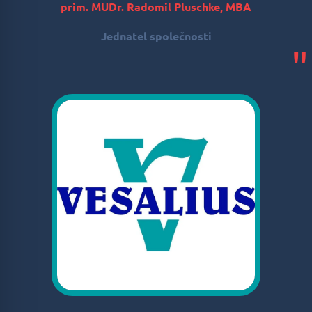
prim. MUDr. Radomil Pluschke, MBA
Jednatel společnosti
"