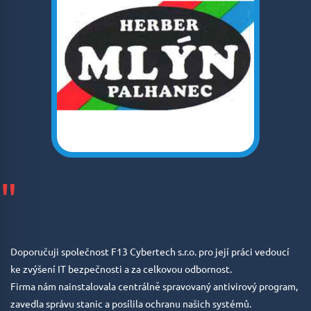
"
Doporučuji společnost F13 Cybertech s.r.o. pro její práci vedoucí
ke zvýšení IT bezpečnosti a za celkovou odbornost.
Firma nám nainstalovala centrálně spravovaný antivirový program,
zavedla správu stanic a posílila ochranu našich systémů.